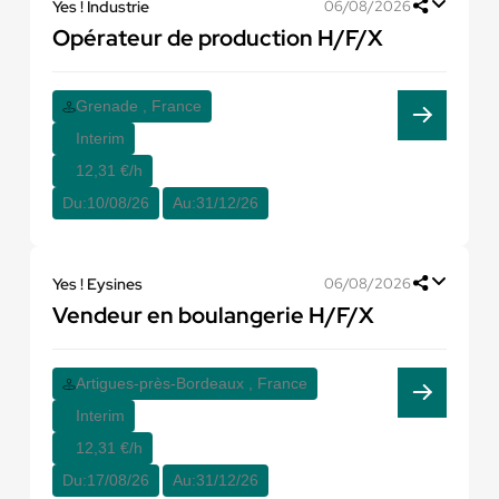
Yes ! Industrie
06/08/2026
Opérateur de production H/F/X
Grenade , France
Interim
12,31 €/h
Du:
10/08/26
Au:
31/12/26
Yes ! Eysines
06/08/2026
Vendeur en boulangerie H/F/X
Artigues-près-Bordeaux , France
Interim
12,31 €/h
Du:
17/08/26
Au:
31/12/26