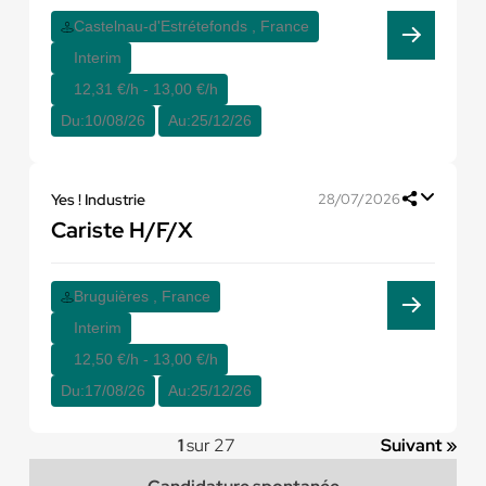
Castelnau-d'Estrétefonds , France
Interim
12,31 €/h - 13,00 €/h
Du:
10/08/26
Au:
25/12/26
Yes ! Industrie
28/07/2026
Cariste H/F/X
Bruguières , France
Interim
12,50 €/h - 13,00 €/h
Du:
17/08/26
Au:
25/12/26
1
sur 27
Suivant »