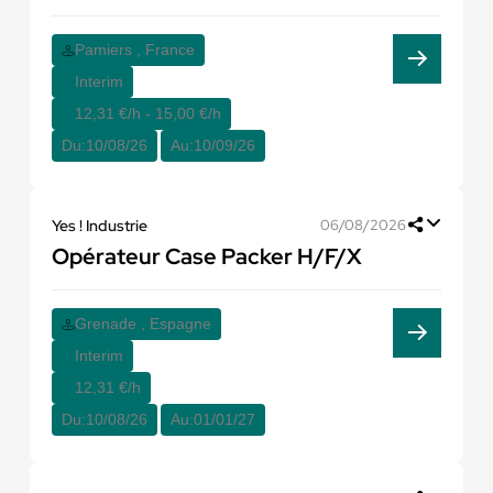
Pamiers , France
Interim
12,31 €/h - 15,00 €/h
Du:
10/08/26
Au:
10/09/26
Yes ! Industrie
06/08/2026
Opérateur Case Packer H/F/X
Grenade , Espagne
Interim
12,31 €/h
Du:
10/08/26
Au:
01/01/27