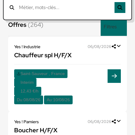
Offres
(264)
Filtres
Yes ! Industrie
06/08/2026
Chauffeur spl H/F/X
Saint-Sauveur , France
Interim
12,43 €/h
Du:
08/08/26
Au:
10/08/26
Yes ! Pamiers
06/08/2026
Boucher H/F/X