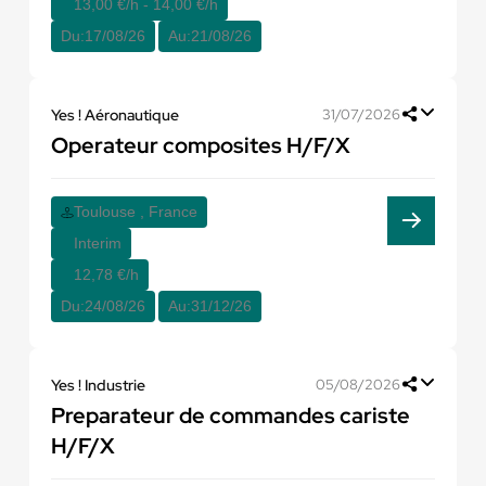
13,00 €/h - 14,00 €/h
Du:
17/08/26
Au:
21/08/26
Yes ! Aéronautique
31/07/2026
Operateur composites H/F/X
Toulouse , France
Interim
12,78 €/h
Du:
24/08/26
Au:
31/12/26
Yes ! Industrie
05/08/2026
Preparateur de commandes cariste
H/F/X