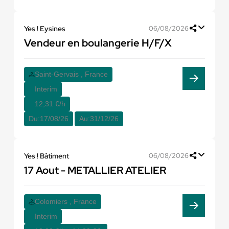
Yes ! Eysines
06/08/2026
Vendeur en boulangerie H/F/X
Saint-Gervais , France
Interim
12,31 €/h
Du:
17/08/26
Au:
31/12/26
Yes ! Bâtiment
06/08/2026
17 Aout - METALLIER ATELIER
Colomiers , France
Interim