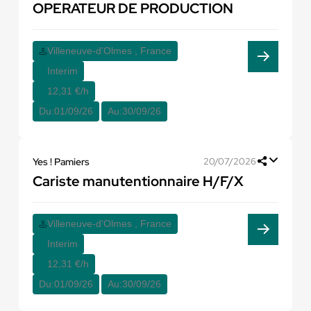
OPERATEUR DE PRODUCTION
Villeneuve-d'Olmes , France
Interim
12,31 €/h
Du:
01/09/26
Au:
30/09/26
Yes ! Pamiers
20/07/2026
Cariste manutentionnaire H/F/X
Villeneuve-d'Olmes , France
Interim
12,31 €/h
Du:
01/09/26
Au:
30/09/26