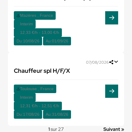
Mazères , France
Interim
12,33 €/h - 13,00 €/h
Du:
10/08/26
Au:
01/09/26
07/08/2026
Chauffeur spl H/F/X
Toulouse , France
Interim
12,31 €/h - 12,51 €/h
Du:
17/08/26
Au:
31/08/26
1
sur 27
Suivant »