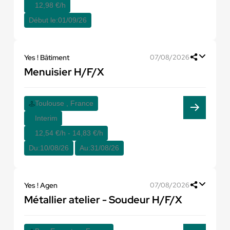
12,98 €/h
Début le:
01/09/26
Yes ! Bâtiment
07/08/2026
Menuisier H/F/X
Toulouse , France
Interim
12,54 €/h - 14,83 €/h
Du:
10/08/26
Au:
31/08/26
Yes ! Agen
07/08/2026
Métallier atelier - Soudeur H/F/X