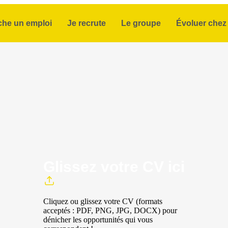
che un emploi
Je recrute
Le groupe
Évoluer chez 
Glissez votre CV ici
Cliquez ou glissez votre CV (formats
acceptés : PDF, PNG, JPG, DOCX) pour
dénicher les opportunités qui vous