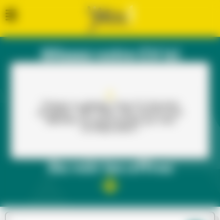
Glissez votre CV ici
Cliquez ou glissez votre CV (formats
acceptés : PDF, PNG, JPG, DOCX) pour
dénicher les opportunités qui vous
correspondent !
Ou voir les offres​