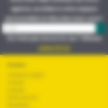
agence, accédez à votre espace
personnalisé et discutez avec nous !
Ce n’est pas encore le cas ? Glissez
votre CV ici
Navigation
Je cherche un emploi
Je recrute
Le groupe
Évoluer chez Yes !
Nos agences