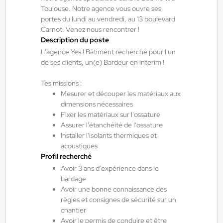
Toulouse , France
Toulouse. Notre agence vous ouvre ses
Interim
portes du lundi au vendredi, au 13 boulevard
Carnot. Venez nous rencontrer !
12,54 €/h - 14,83 €/h
Description du poste
Du:
10/08/26
Au:
31/08/26
L'agence Yes ! Bâtiment recherche pour l'un
de ses clients, un(e) Bardeur en interim !
Yes ! Agen
07/08/2026
Tes missions :
Métallier atelier - Soudeur H/F/X
Mesurer et découper les matériaux aux
dimensions nécessaires
Fixer les matériaux sur l'ossature
Assurer l'étanchéité de l'ossature
Bon-Encontre , France
Installer l'isolants thermiques et
Interim
acoustiques
15,00 €/h - 17,00 €/h
Profil recherché
Avoir 3 ans d'expérience dans le
Du:
07/09/26
Au:
31/10/26
bardage
Avoir une bonne connaissance des
règles et consignes de sécurité sur un
Yes ! Pamiers
17/07/2026
chantier
Préparateur de commandes H/F/X
Avoir le permis de conduire et être