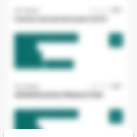
Yes ! Pamiers
20/07/2026
Cariste manutentionnaire H/F/X
Villeneuve-d'Olmes , France
Interim
12,31 €/h
Du:
01/09/26
Au:
30/09/26
Yes ! Pamiers
20/07/2026
OPERATEUR DE PRODUCTION
Villeneuve-d'Olmes , France
Interim
12,31 €/h