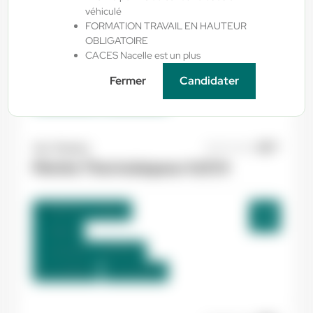
véhiculé
FORMATION TRAVAIL EN HAUTEUR
Auterive , France
OBLIGATOIRE
CACES Nacelle est un plus
Interim
12,31 €/h
Fermer
Candidater
Du:
10/08/26
Au:
31/08/26
Yes ! Pamiers
30/07/2026
Peintre Thermolaqueur H/F/X
Mazères , France
Interim
12,33 €/h - 13,00 €/h
Du:
10/08/26
Au:
01/09/26