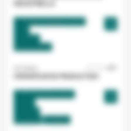
INDUSTRIELLE
La Bastide-de-Bousignac , France
CDI
12,98 €/h
Début le:
01/09/26
Yes ! Pamiers
20/07/2026
OPERATEUR DE PRODUCTION
Villeneuve-d'Olmes , France
Interim
12,31 €/h
Du:
01/09/26
Au:
30/09/26