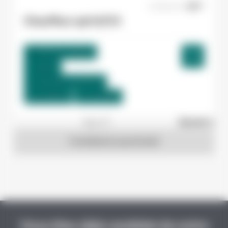
07/08/2026
Chauffeur spl H/F/X
Toulouse , France
Interim
12,31 €/h - 12,51 €/h
Du:
17/08/26
Au:
31/08/26
1
sur 27
Suivant »
Candidature spontanée
Vous êtes déjà candidat de notre