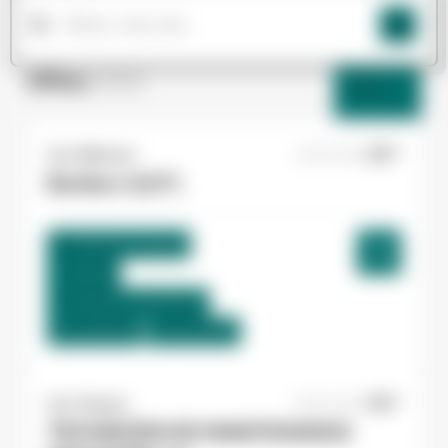
Offres
(264)
Filtres
Yes ! Bâtiment
27/07/2026
Bardeur (H/F)
Toulouse , France
Interim
13,49 €/h - 14,55 €/h
Du:
07/09/26
Au:
02/10/26
Yes ! Pamiers
20/07/2026
TECHNICIEN DE MAINTENANCE