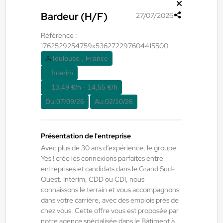
Du:
01/09/26
Au:
30/09/26
Bardeur (H/F)
27/07/2026
Référence :
Yes ! Pamiers
21/07/2026
1762529254759x536272297604415500
TECHNICIEN DE MAINTENANCE
Toulouse , France
INDUSTRIELLE
Interim
13,49 €/h - 14,55 €/h
Villeneuve-d'Olmes , France
Du:
07/09/26
Au:
02/10/26
CDI
12,98 €/h
Présentation de l'entreprise
Début le:
01/09/26
Avec plus de 30 ans d’expérience, le groupe
Yes ! crée les connexions parfaites entre
entreprises et candidats dans le Grand Sud-
Ouest. Intérim, CDD ou CDI, nous
Yes ! Bâtiment
07/08/2026
connaissons le terrain et vous accompagnons
Menuisier H/F/X
dans votre carrière, avec des emplois près de
chez vous. Cette offre vous est proposée par
notre agence spécialisée dans le Bâtiment à