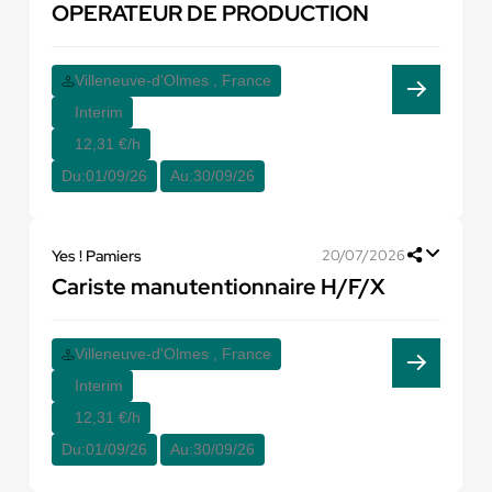
OPERATEUR DE PRODUCTION
Villeneuve-d'Olmes , France
Interim
12,31 €/h
Du:
01/09/26
Au:
30/09/26
Yes ! Pamiers
20/07/2026
Cariste manutentionnaire H/F/X
Villeneuve-d'Olmes , France
Interim
12,31 €/h
Du:
01/09/26
Au:
30/09/26