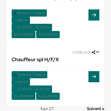
Mazères , France
Interim
12,33 €/h - 13,00 €/h
Du:
10/08/26
Au:
01/09/26
07/08/2026
Chauffeur spl H/F/X
Toulouse , France
Interim
12,31 €/h - 12,51 €/h
Du:
17/08/26
Au:
31/08/26
1
sur 27
Suivant »