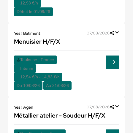
12,98 €/h
Début le:
01/09/26
Yes ! Bâtiment
07/08/2026
Menuisier H/F/X
Toulouse , France
Interim
12,54 €/h - 14,83 €/h
Du:
10/08/26
Au:
31/08/26
Yes ! Agen
07/08/2026
Métallier atelier - Soudeur H/F/X