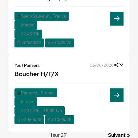
Saint-Sauveur , France
Interim
12,43 €/h
Du:
08/08/26
Au:
10/08/26
Yes ! Pamiers
06/08/2026
Boucher H/F/X
Pamiers , France
Interim
12,31 €/h - 15,00 €/h
Du:
10/08/26
Au:
10/09/26
1
sur 27
Suivant »