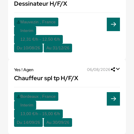
Dessinateur H/F/X
Mauvezin , France
Interim
12,31 €/h - 12,50 €/h
Du:
10/08/26
Au:
31/12/26
Yes ! Agen
06/08/2026
Chauffeur spl tp H/F/X
Bordeaux , France
Interim
13,00 €/h - 15,00 €/h
Du:
14/09/26
Au:
30/09/26