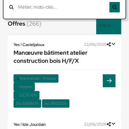
Offres
(266)
Filtres
Yes ! Casteljaloux
22/06/2026
Manœuvre bâtiment atelier
construction bois H/F/X
Marmande , France
Interim
12,31 €/h
Du:
10/08/26
Au:
30/12/26
Yes ! Isle Jourdain
22/06/2026