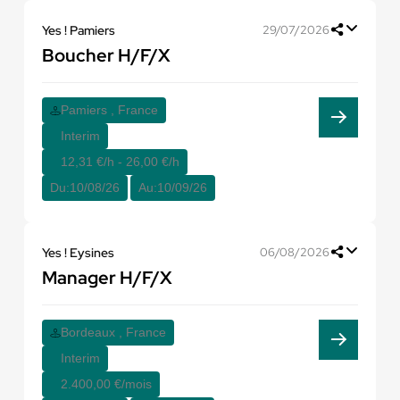
Yes ! Pamiers
29/07/2026
Boucher H/F/X
Pamiers , France
Interim
12,31 €/h - 26,00 €/h
Du:
10/08/26
Au:
10/09/26
Yes ! Eysines
06/08/2026
Manager H/F/X
Bordeaux , France
Interim
2.400,00 €/mois