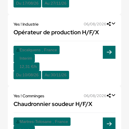
Du:
17/08/26
Au:
27/11/26
Yes ! Industrie
06/08/2026
Opérateur de production H/F/X
Escalquens , France
Interim
12,31 €/h
Du:
10/08/26
Au:
30/11/26
Yes ! Comminges
06/08/2026
Chaudronnier soudeur H/F/X
Martres-Tolosane , France