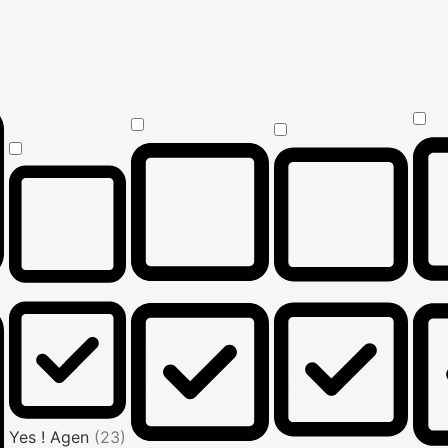
Yes ! Agen
(23)