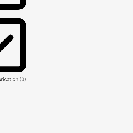
brication
(3)