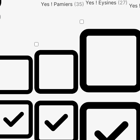
Yes ! Eysines
(27)
Yes ! Pamiers
(35)
Yes 
)